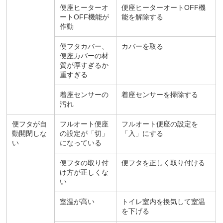
便座ヒーターオ
便座ヒーターオートOFF機
ートOFF機能が
能を解除する
作動
便フタカバー、
カバーを取る
便座カバーの材
質が厚すぎるか
重すぎる
着座センサーの
着座センサーを掃除する
汚れ
便フタが自
フルオート便座
フルオート便座の設定を
動開閉しな
の設定が「切」
「入」にする
い
になっている
便フタの取り付
便フタを正しく取り付ける
け方が正しくな
い
室温が高い
トイレ室内を換気して室温
を下げる