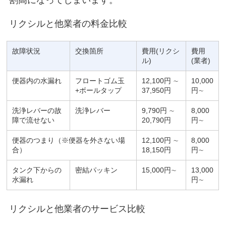
リクシルと他業者の料金比較
故障状況
交換箇所
費用(リクシ
費用
ル)
(業者)
便器内の水漏れ
フロートゴム玉
12,100円 ∼
10,000
+ボールタップ
37,950円
円∼
洗浄レバーの故
洗浄レバー
9,790円 ∼
8,000
障で流せない
20,790円
円∼
便器のつまり（※便器を外さない場
12,100円 ∼
8,000
合）
18,150円
円∼
タンク下からの
密結パッキン
15,000円∼
13,000
水漏れ
円∼
リクシルと他業者のサービス比較