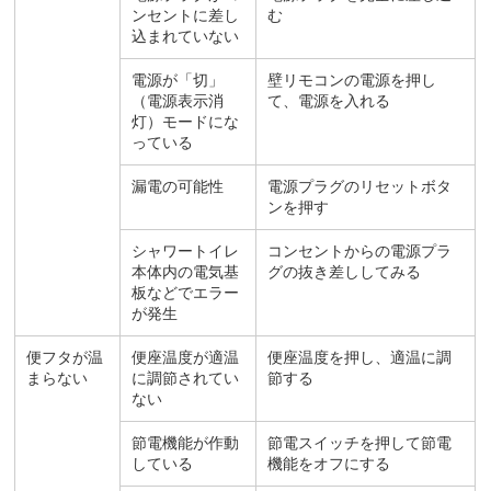
ンセントに差し
む
込まれていない
電源が「切」
壁リモコンの電源を押し
（電源表示消
て、電源を入れる
灯）モードにな
っている
漏電の可能性
電源プラグのリセットボタ
ンを押す
シャワートイレ
コンセントからの電源プラ
本体内の電気基
グの抜き差ししてみる
板などでエラー
が発生
便フタが温
便座温度が適温
便座温度を押し、適温に調
まらない
に調節されてい
節する
ない
節電機能が作動
節電スイッチを押して節電
している
機能をオフにする