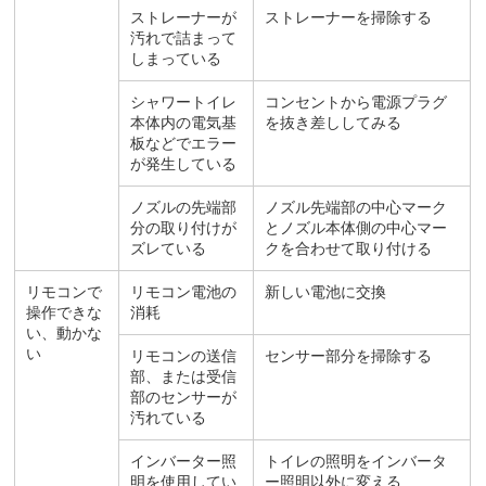
ストレーナーが
ストレーナーを掃除する
汚れで詰まって
しまっている
シャワートイレ
コンセントから電源プラグ
本体内の電気基
を抜き差ししてみる
板などでエラー
が発生している
ノズルの先端部
ノズル先端部の中心マーク
分の取り付けが
とノズル本体側の中心マー
ズレている
クを合わせて取り付ける
リモコンで
リモコン電池の
新しい電池に交換
操作できな
消耗
い、動かな
い
リモコンの送信
センサー部分を掃除する
部、または受信
部のセンサーが
汚れている
インバーター照
トイレの照明をインバータ
明を使用してい
ー照明以外に変える