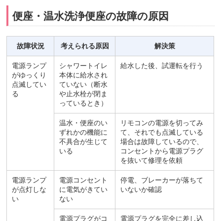
便座・温水洗浄便座の故障の原因
故障状況
考えられる原因
解決策
電源ランプ
シャワートイレ
給水した後、試運転を行う
がゆっくり
本体に給水され
点滅してい
ていない（断水
る
や止水栓が閉ま
っているとき）
温水・便座のい
リモコンの電源を切ってみ
ずれかの機能に
て、それでも点滅している
不具合が生じて
場合は故障しているので、
いる
コンセントから電源プラグ
を抜いて修理を依頼
電源ランプ
電源コンセント
停電、ブレーカーが落ちて
が点灯しな
に電気がきてい
いないか確認
い
ない
電源プラグがコ
電源プラグを完全に差し込