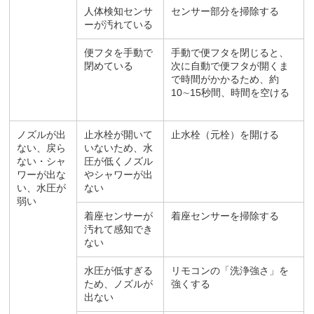
人体検知センサ
センサー部分を掃除する
ーが汚れている
便フタを手動で
手動で便フタを閉じると、
閉めている
次に自動で便フタが開くま
で時間がかかるため、約
10∼15秒間、時間を空ける
ノズルが出
止水栓が開いて
止水栓（元栓）を開ける
ない、戻ら
いないため、水
ない・シャ
圧が低くノズル
ワーが出な
やシャワーが出
い、水圧が
ない
弱い
着座センサーが
着座センサーを掃除する
汚れて感知でき
ない
水圧が低すぎる
リモコンの「洗浄強さ」を
ため、ノズルが
強くする
出ない