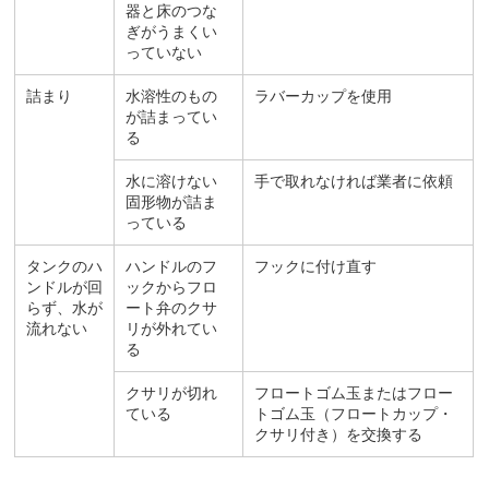
器と床のつな
ぎがうまくい
っていない
詰まり
水溶性のもの
ラバーカップを使用
が詰まってい
る
水に溶けない
手で取れなければ業者に依頼
固形物が詰ま
っている
タンクのハ
ハンドルのフ
フックに付け直す
ンドルが回
ックからフロ
らず、水が
ート弁のクサ
流れない
リが外れてい
る
クサリが切れ
フロートゴム玉またはフロー
ている
トゴム玉（フロートカップ・
クサリ付き）を交換する