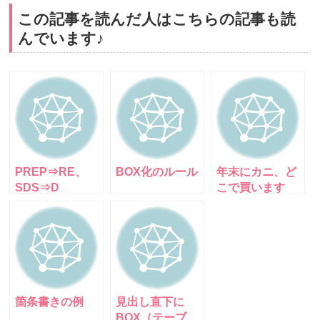
この記事を読んだ人はこちらの記事も読
んでいます♪
PREP⇒RE、
BOX化のルール
年末にカニ、ど
SDS⇒D
こで買います
か？選び方とお
すすめ通販サイ
トを紹介！
箇条書きの例
見出し直下に
BOX（テーブ