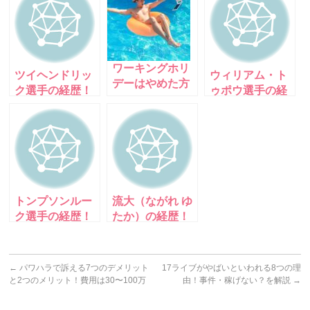
ワーキングホリ
ツイヘンドリッ
ウィリアム・ト
デーはやめた方
ク選手の経歴！
ゥポウ選手の経
がいい3つの理
日本代表の彼の
歴！ラグビー日
由と行った方が
国籍は？結婚し
本代表の彼の国
いい5つの理由
てる？
籍は？結婚して
る？
トンプソンルー
流大（ながれ ゆ
ク選手の経歴！
たか）の経歴！
ラグビー日本代
160cm台だけど
表に復帰した彼
ガッツがスゴ
の名言とは！
イ！彼女はいる
←
パワハラで訴える7つのデメリット
17ライブがやばいといわれる8つの理
の？結婚してる
と2つのメリット！費用は30〜100万
由！事件・稼げない？を解説
→
の？