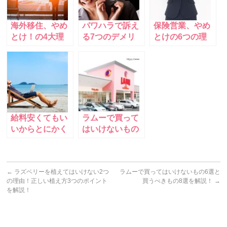
海外移住、やめ
パワハラで訴え
保険営業、やめ
とけ！の4大理
る7つのデメリ
とけの6つの理
由を解説！後
ットと2つのメ
由！男も女もつ
悔・危険、悲惨
リット！費用は
らくて離職率80
な目とは？
30〜100万
～90％！
給料安くてもい
ラムーで買って
いからとにかく
はいけないもの
精神的に楽な仕
6選と買うべき
事10種類を解
もの8選を解
説！
説！
←
ラズベリーを植えてはいけない2つ
ラムーで買ってはいけないもの6選と
の理由！正しい植え方3つのポイント
買うべきもの8選を解説！
→
を解説！