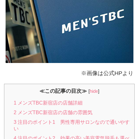
※画像は公式HPより
≪この記事の目次≫
[
hide
]
1
メンズTBC新宿店の店舗詳細
2
メンズTBC新宿店の店舗の雰囲気
3
注目のポイント1 男性専用サロンなので通いやす
い
4
注目のポイント2 効果の高い美容電気脱毛も選べ