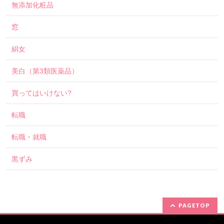
無添加化粧品
窓
絹女
美白（第3類医薬品）
買ってはいけない?
転職
転職・就職
黒ずみ
PAGETOP