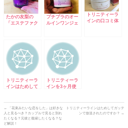
トリニティーラ
たかの友梨の
プチプラのオー
インの口コミ体
「エステファク
ルインワンジェ
験談！効果を大
ト オールインワ
ル「ちふれうる
公開中！ネット
ンジェル10EX」
おいジェル」を
の口コミ・悪
を使った私の口
使った口コミ体
評、シミについ
コミ体験談！
験談！
ても徹底調査！
トリニティーラ
トリニティーラ
インはためして
インを3ヶ月使
ガッテンで放送
って感じた効果
されたのです
をレポート！
か？
←
「花束みたいな恋をした」は好きな
トリニティーラインはためしてガッテ
人と見るべき？カップルで見ると別れ
ンで放送されたのですか？
→
たくなる？元彼と復縁したくなる？な
ど解説！