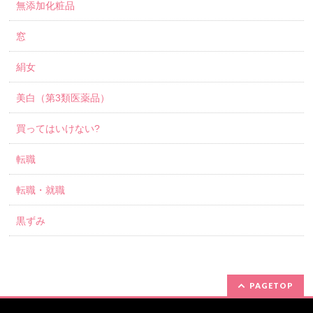
無添加化粧品
窓
絹女
美白（第3類医薬品）
買ってはいけない?
転職
転職・就職
黒ずみ
PAGETOP