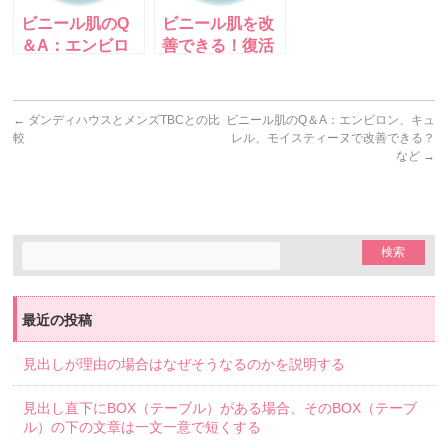
ビニール肌のQ
ビニール肌を改
＆A：エンビロ
善できる！復活
ン、キュレル、
のために5つの
モイスティーヌ
方法を試そう！
で改善できる？
←
ダンディハウスとメンズTBCとの比
ビニール肌のQ＆A：エンビロン、キュ
など
較
レル、モイスティーヌで改善できる？
など
→
最近の投稿
見出しが理由の場合はなぜそうなるのかを説明する
見出し直下にBOX（テーブル）がある場合、そのBOX（テーブ
ル）の下の文章は一文一意で短くする