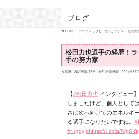
ブログ
HOME
»
ブログ
»
ラグビーにわかファン
»
松田力
松田力也選手の経歴！ラ
手の努力家
投稿日 : 2020年8月7日
最終更新日時 : 2021年5月
【
#松田力也
インタビュー】
しましたけど、個人として
さは次へ向けてのエネルギー
る選手になりたいですね。
#rugbyjp
https://t.co/aJVgSt