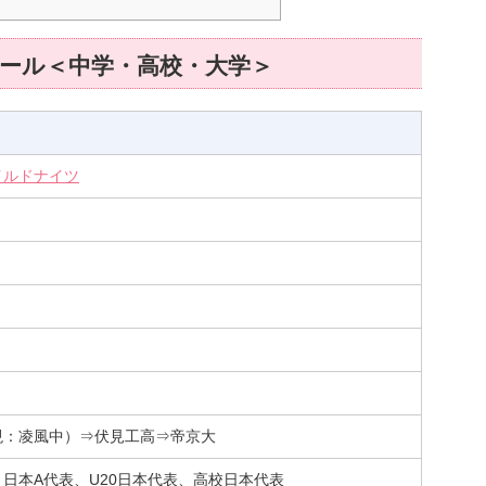
ール＜中学・高校・大学＞
イルドナイツ
現：凌風中）⇒伏見工高⇒帝京大
日本A代表、U20日本代表、高校日本代表