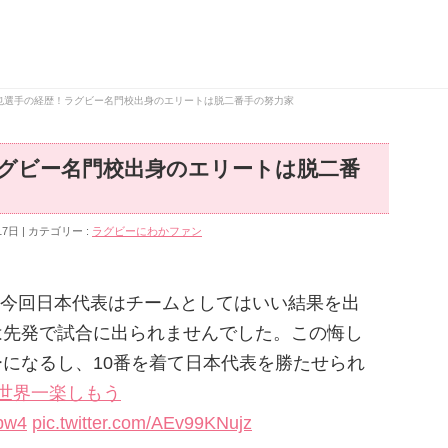
也選手の経歴！ラグビー名門校出身のエリートは脱二番手の努力家
グビー名門校出身のエリートは脱二番
17日
カテゴリー :
ラグビーにわかファン
今回日本代表はチームとしてはいい結果を出
は先発で試合に出られませんでした。この悔し
になるし、10番を着て日本代表を勝たせられ
#世界一楽しもう
8pw4
pic.twitter.com/AEv99KNujz