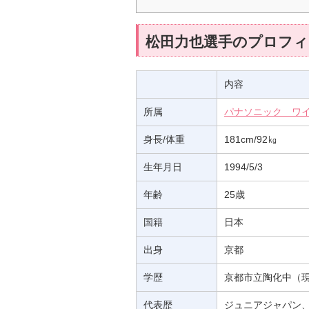
松田力也選手のプロフィ
内容
所属
パナソニック ワ
身長/体重
181cm/92㎏
生年月日
1994/5/3
年齢
25歳
国籍
日本
出身
京都
学歴
京都市立陶化中（
代表歴
ジュニアジャパン、