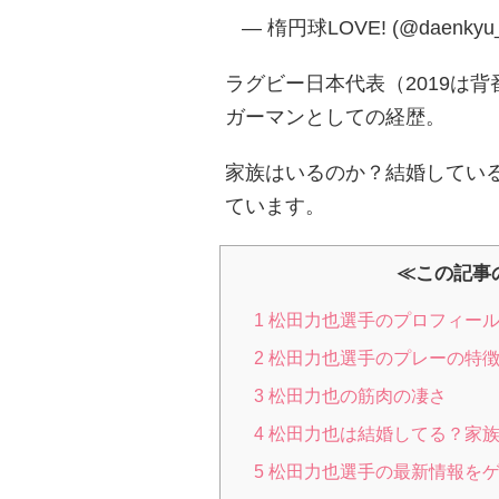
— 楕円球LOVE! (@daenkyu_
ラグビー日本代表（2019は背
ガーマンとしての経歴。
家族はいるのか？結婚してい
ています。
≪この記事
1
松田力也選手のプロフィール
2
松田力也選手のプレーの特
3
松田力也の筋肉の凄さ
4
松田力也は結婚してる？家
5
松田力也選手の最新情報をゲット