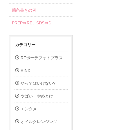
箇条書きの例
PREP⇒RE、SDS⇒D
カテゴリー
RFボーテフォトプラス
RINX
やってはいけない?
やばい・やめとけ
エンタメ
オイルクレンジング