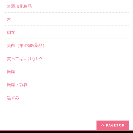
無添加化粧品
窓
絹女
美白（第3類医薬品）
買ってはいけない?
転職
転職・就職
黒ずみ
PAGETOP