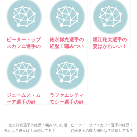
ピーター・ラブ
徳永祥尭選手の
堀江翔太選手の
スカフニ選手の
経歴！噛みつい
妻はかわいい！
経歴！代表選手
た過去とは？彼
怪我や筋肉、髪
の彼の国籍は？
女は？結婚して
型の秘密とは!?
結婚してる？
る？
群馬の自宅も
ジェームス・ム
ラファエレティ
ーア選手の経
モシー選手の経
歴！日本代表の
歴！怪我の具合
国籍は？イケメ
はどう？出身校
ンだけど結婚し
はどこ？彼女は
←
徳永祥尭選手の経歴！噛みついた過
ピーター・ラブスカフニ選手の経歴！
てる？
いるの？
去とは？彼女は？結婚してる？
代表選手の彼の国籍は？結婚してる？
→