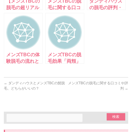
【メンズTBCの
メンズTBCの脱
ダンディハウス
脱毛の超リアル
毛に関する口コ
の脱毛の評判・
な口コミ】効
ミや評判
口コミ
果・料金・痛
み・脱毛方法を
徹底解説！
メンズTBCの体
メンズTBCの脱
験脱毛の流れと
毛効果「両頬」
口コミ
累積処理本数
1,685本
←
ダンディハウスとメンズTBCの髭脱
メンズTBCの脱毛に関する口コミや評
毛、どちらがいいの？
判
→